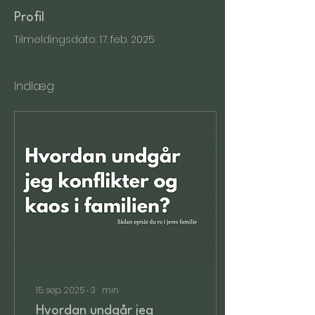
Profil
Tilmeldingsdato: 17. feb. 2025
Indlæg
15. sep. 2025
∙
3
min
Hvordan undgår jeg