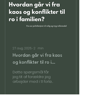
27. aug. 2025
∙
2
min
Hvordan går vi fra kaos
og konflikter til ro i
familien?
Dette spørgsmål får
jeg tit af forældre jeg
arbejder med i 1:1 forløb
og forældre jeg møder
på min vej og jeg kan
godt forstå hvorfor -...
24
0