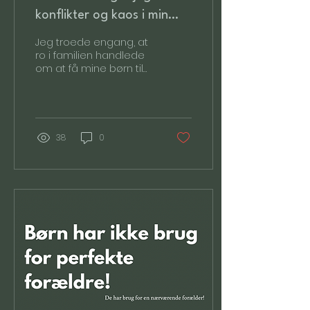
konflikter og kaos i min
familie?
Jeg troede engang, at
ro i familien handlede
om at få mine børn til
at opføre sig ordentligt.
At hvis bare de gjorde,
som jeg sagde,...
38
0