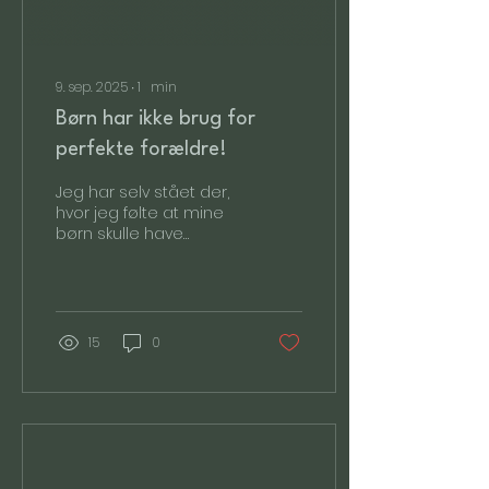
9. sep. 2025
∙
1
min
Børn har ikke brug for
perfekte forældre!
Jeg har selv stået der,
hvor jeg følte at mine
børn skulle have
perfekte forældre og i
så mange år prøvede
jeg på at være “den
perfekte...
15
0